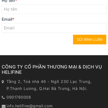
Họ tên
*
Email
*
GỬI BÌNH LUẬN
CÔNG TY CỔ PHẦN THƯƠNG MẠI & DỊCH VỤ
HELIFINE
Tầng 2, Toà nhà 46 - Ngõ 230 Lạc Trung,
P.Thanh Lương, Q.Hai Bà Trưng, Hà Nội.
0901760008
info.helifine@gmail.com