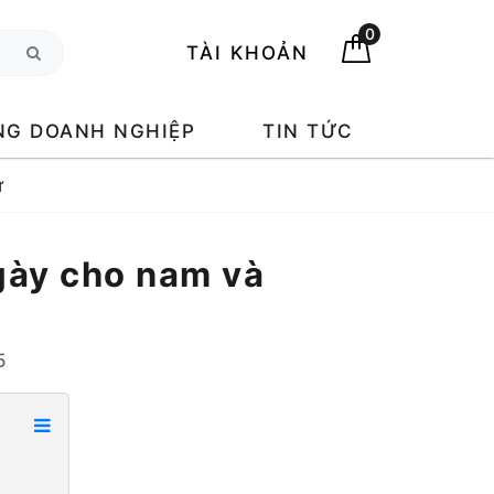
0
TÀI KHOẢN
NG DOANH NGHIỆP
TIN TỨC
ữ
gày cho nam và
5