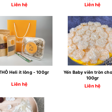
100gr
Liên hệ
Liên hệ
THÔ Heli ít lông - 100gr
Yến Baby viên tròn cho
100gr
Liên hệ
Liên hệ