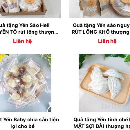
uà tặng Yến Sào Heli
Quà tặng Yến sào nguy
ÊN TỔ rút lông thượng
RÚT LÔNG KHÔ thượng
hạng - 100gr
- 100gr
Liên hệ
Liên hệ
t Yến Baby chia sẵn tiện
Quà tặng Yến tinh chế
lợi cho bé
MẶT SỢI DÀI thượng h