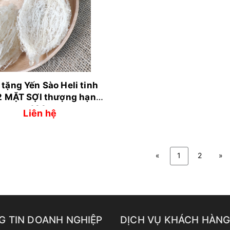
tặng Yến Sào Heli tinh
2 MẶT SỢI thượng hạng
- 100gr
Liên hệ
«
1
2
»
G TIN DOANH NGHIỆP
DỊCH VỤ KHÁCH HÀN