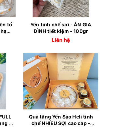
ên tổ
Yến tinh chế sợi - ĂN GIA
 hạng
ĐÌNH tiết kiệm - 100gr
Liên hệ
 FULL
Quà tặng Yến Sào Heli tinh
ạng -
chế NHIỀU SỢI cao cấp -