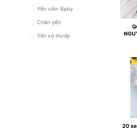
Yến viên Baby
Chân yến
Q
NGUY
Yến xơ mướp
Yến rút lông nguyên tổ
Yến tinh chế sợi
Yến tinh chế
20 se