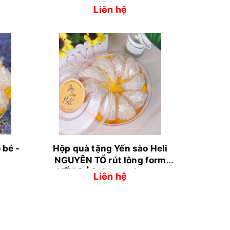
100gr
Liên hệ
 bé -
Hộp quà tặng Yến sào Heli
NGUYÊN TỔ rút lông form
YẾN ĐẢO thượng hạng -
Liên hệ
100gr