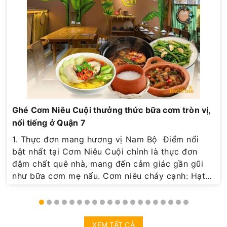
Ghé Cơm Niêu Cuội thưởng thức bữa cơm tròn vị,
nổi tiếng ở Quận 7
1. Thực đơn mang hương vị Nam Bộ Điểm nổi
bật nhất tại Cơm Niêu Cuội chính là thực đơn
đậm chất quê nhà, mang đến cảm giác gần gũi
như bữa cơm mẹ nấu. Cơm niêu cháy cạnh: Hạt
cơm trắng dẻo thơm, lớp cháy giòn rụm, ăn kèm
cá kho hay thịt rim vô cùng bắt vị. Món cơm niêu
tại đây được nấu trong niêu đất, giữ trọn độ
nóng và hương thơm tự nhiên, khiến ai thưởng
XEM TẤT CẢ