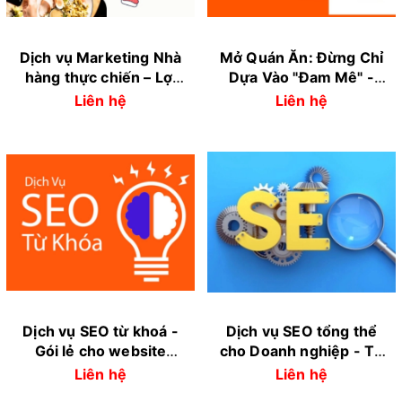
Dịch vụ Marketing Nhà
Mở Quán Ăn: Đừng Chỉ
hàng thực chiến – Lợi
Dựa Vào "Đam Mê" -
thế độc quyền từ vận
Hãy Bắt Đầu Bằng Một
Liên hệ
Liên hệ
hành PasGo.vn
Chiến Lược F&B Thực
Tế
Dịch vụ SEO từ khoá -
Dịch vụ SEO tổng thể
Gói lẻ cho website
cho Doanh nghiệp - Từ
doanh nghiệp vừa và
tư vấn đến thực thi
Liên hệ
Liên hệ
nhỏ