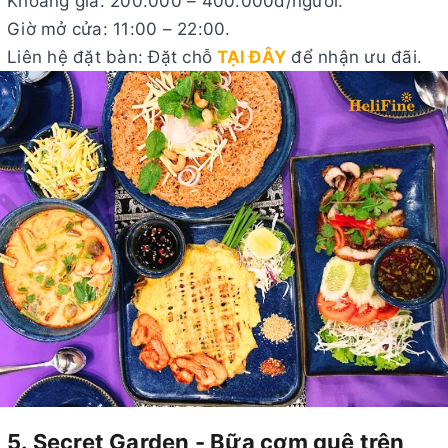
Khoảng giá: 200.000 – 400.000đ/người.
Giờ mở cửa: 11:00 – 22:00.
Liên hệ đặt bàn: Đặt chỗ
TẠI ĐÂY
để nhận ưu đãi.
5. Secret Garden - Bữa cơm quê trên