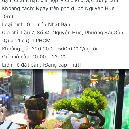
đậm chất Nhật, giá hợp lý cho khu vực trung tâm.
Khoảng cách: Ngay trên phố đi bộ Nguyễn Huệ
(0m).
Loại hình: Gọi món Nhật Bản.
Địa chỉ: Lầu 7, Số 42 Nguyễn Huệ, Phường Sài Gòn
(Quận 1 cũ), TPHCM.
Khoảng giá: 200.000 – 500.000đ/người.
Giờ mở cửa: 10:00 – 22:00.
Liên hệ đặt bàn: [Đang cập nhật]