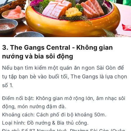
3. The Gangs Central - Không gian
nướng và bia sôi động
Nếu bạn tìm kiếm một quán ăn ngon Sài Gòn để
tụ tập bạn bè vào buổi tối, The Gangs là lựa chọn
số 1.
Điểm nổi bật: Không gian mở rộng lớn, âm nhạc sôi
động, món nướng đậm đà.
Khoảng cách: Cách phố đi bộ khoảng 50m.
Loại hình: Đồ nướng & Bia thủ công.
Địa chỉ: Số 87 Nguyễn Huệ, Phường Sài Gòn (Quận