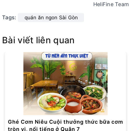
HeliFine Team
Tags:
quán ăn ngon Sài Gòn
Bài viết liên quan
Ghé Cơm Niêu Cuội thưởng thức bữa cơm
tròn vị, nổi tiếng ở Quận 7