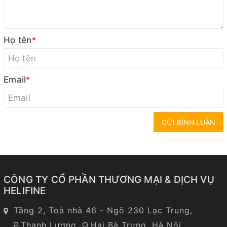
Họ tên
*
Email
*
GỬI BÌNH LUẬN
CÔNG TY CỔ PHẦN THƯƠNG MẠI & DỊCH VỤ
HELIFINE
Tầng 2, Toà nhà 46 - Ngõ 230 Lạc Trung,
P.Thanh Lương, Q.Hai Bà Trưng, Hà Nội.