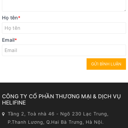
Họ tên
*
Email
*
GỬI BÌNH LUẬN
CÔNG TY CỔ PHẦN THƯƠNG MẠI & DỊCH VỤ
HELIFINE
Tầng 2, Toà nhà 46 - Ngõ 230 Lạc Trung,
P.Thanh Lương, Q.Hai Bà Trưng, Hà Nội.