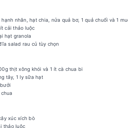
a hạnh nhân, hạt chia, nửa quả bơ, 1 quả chuối và 1 m
ít cải thảo luộc
ại hạt granola
 đĩa salad rau củ tùy chọn
0g thịt xông khói và 1 ít cà chua bi
g tây, 1 ly sữa hạt
 bưởi
a chua
cây xúc xích bò
i thảo luộc