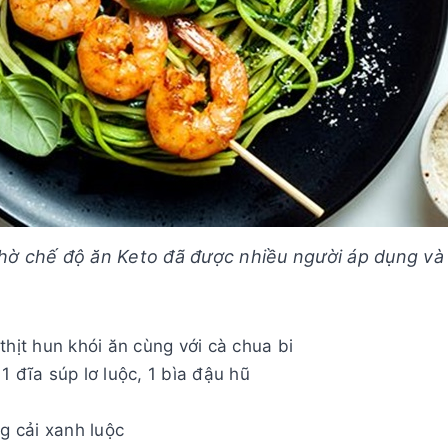
hờ chế độ ăn Keto đã được nhiều người áp dụng và
thịt hun khói ăn cùng với cà chua bi
1 đĩa súp lơ luộc, 1 bìa đậu hũ
ng cải xanh luộc