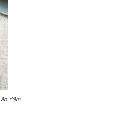
ể ăn dặm