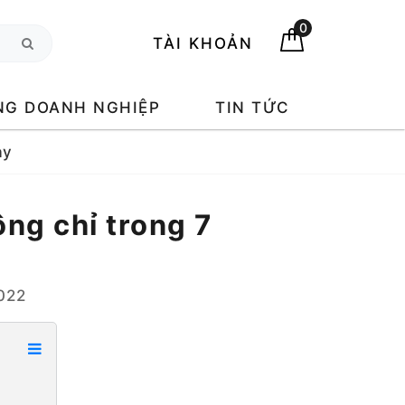
0
TÀI KHOẢN
NG DOANH NGHIỆP
TIN TỨC
ày
ng chỉ trong 7
022