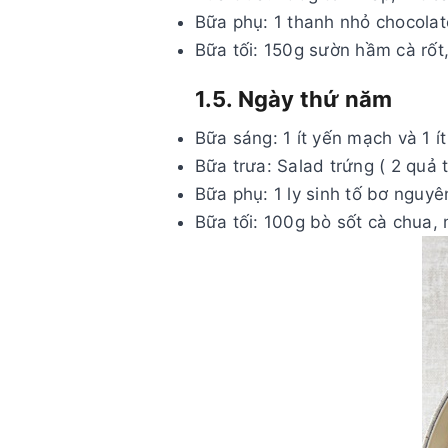
Bữa phụ: 1 thanh nhỏ chocola
Bữa tối: 150g sườn hầm cà rốt,
1.5. Ngày thứ năm
Bữa sáng: 1 ít yến mạch và 1 í
Bữa trưa: Salad trứng ( 2 quả t
Bữa phụ: 1 ly sinh tố bơ nguyê
Bữa tối: 100g bò sốt cà chua,