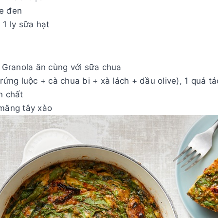
te đen
 1 ly sữa hạt
t Granola ăn cùng với sữa chua
rứng luộc + cà chua bi + xà lách + dầu olive), 1 quả tá
n chất
 măng tây xào