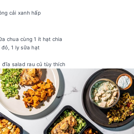
 bông cải xanh hấp
ữa chua cùng 1 ít hạt chia
đỏ, 1 ly sữa hạt
 đĩa salad rau củ tùy thích