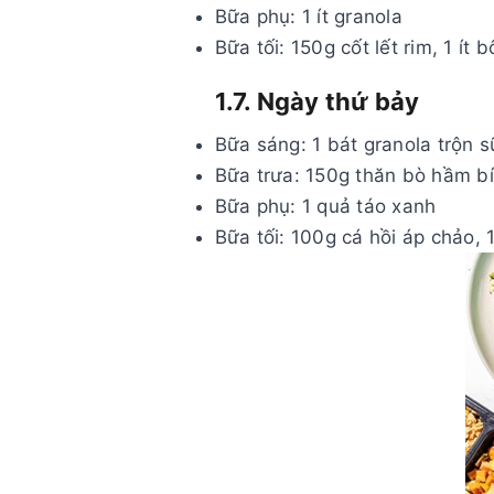
Bữa phụ: 1 ít granola
Bữa tối: 150g cốt lết rim, 1 ít
1.7. Ngày thứ bảy
Bữa sáng: 1 bát granola trộn s
Bữa trưa: 150g thăn bò hầm bí 
Bữa phụ: 1 quả táo xanh
Bữa tối: 100g cá hồi áp chảo, 1