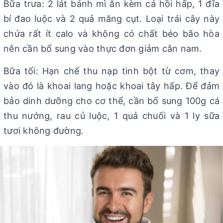
Bữa trưa: 2 lát bánh mì ăn kèm cá hồi hấp, 1 đĩa
bí đao luộc và 2 quả măng cụt. Loại trái cây này
chứa rất ít calo và không có chất béo bão hòa
nên cần bổ sung vào thực đơn giảm cân nam.
Bữa tối: Hạn chế thu nạp tinh bột từ cơm, thay
vào đó là khoai lang hoặc khoai tây hấp. Để đảm
bảo dinh dưỡng cho cơ thể, cần bổ sung 100g cá
thu nướng, rau củ luộc, 1 quả chuối và 1 ly sữa
tươi không đường.