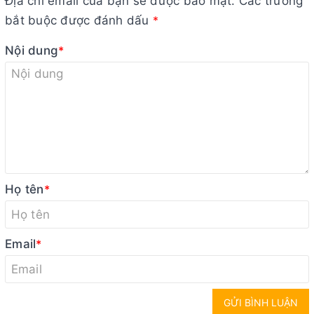
Địa chỉ email của bạn sẽ được bảo mật. Các trường
bắt buộc được đánh dấu
*
Nội dung
*
Họ tên
*
Email
*
GỬI BÌNH LUẬN