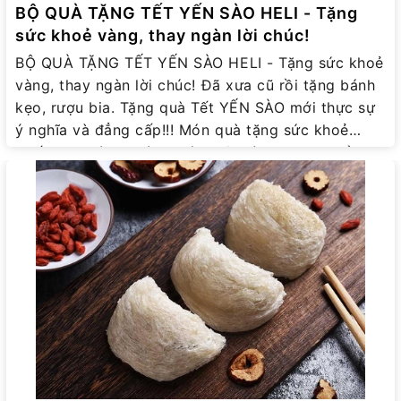
BỘ QUÀ TẶNG TẾT YẾN SÀO HELI - Tặng
sức khoẻ vàng, thay ngàn lời chúc!
BỘ QUÀ TẶNG TẾT YẾN SÀO HELI - Tặng sức khoẻ
vàng, thay ngàn lời chúc! Đã xưa cũ rồi tặng bánh
kẹo, rượu bia. Tặng quà Tết YẾN SÀO mới thực sự
ý nghĩa và đẳng cấp!!! Món quà tặng sức khoẻ
thiết thực này sẽ là gợi ý tuyệt vời cho Bạn để
dành biếu tặng đối tác doanh nghiệp, tặng khách
hàng cao cấp hay tặng người thân mỗi dịp quan
trọng, đặc biệt là dịp cuối năm & Tết 2025 này!
MỖI BỘ QUÀ TẶNG YẾN SÀO HELI gồm: - 1 hộp
Yến Sào Heli cao cấp tuỳ loại, 100gr hoặc 50vr -
Tặng Táo đỏ, đường phèn, hạt chia - Tặng thêm 10
bao lì xì Tết xinh xắn - Ngoài ra, còn tặng kèm thố
chưng yến hoặc nồi chưng yến chuyên dụng tuỳ
từng sự kiện chương trình khuyến mại của Công
ty. >>> Chi tiết tại: https://helifine.vn/qua-tang-
yen-sao-heli HeliFine cam kết bán hàng bằng sự