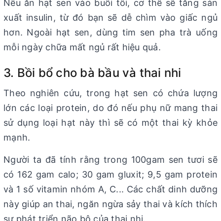
Nếu ăn hạt sen vào buổi tối, cơ thể sẽ tăng sản
xuất insulin, từ đó bạn sẽ dễ chìm vào giấc ngủ
hơn. Ngoài hạt sen, dùng tim sen pha trà uống
mỗi ngày chữa mất ngủ rất hiệu quả.
3. Bồi bổ cho bà bầu và thai nhi
Theo nghiên cứu, trong hạt sen có chứa lượng
lớn các loại protein, do đó nếu phụ nữ mang thai
sử dụng loại hạt này thì sẽ có một thai kỳ khỏe
mạnh.
Người ta đã tính rằng trong 100gam sen tươi sẽ
có 162 gam calo; 30 gam gluxit; 9,5 gam protein
và 1 số vitamin nhóm A, C... Các chất dinh dưỡng
này giúp an thai, ngăn ngừa sảy thai và kích thích
sự phát triển não bộ của thai nhi.