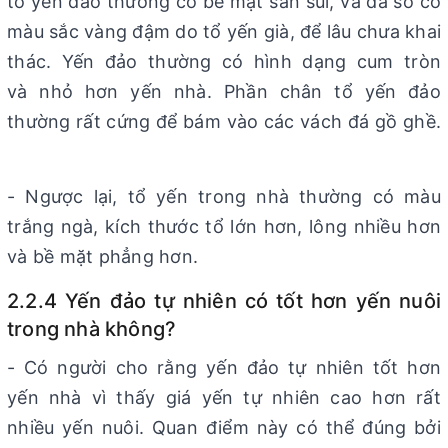
tổ yến đảo thường có bề mặt sần sùi, và đa số có
màu sắc vàng đậm do tổ yến già, để lâu chưa khai
thác. Yến đảo thường có hình dạng cum tròn
và nhỏ hơn yến nhà. Phần chân tổ yến đảo
thường rất cứng để bám vào các vách đá gồ ghề.
- Ngược lại, tổ yến trong nhà thường có màu
trắng ngà, kích thước tổ lớn hơn, lông nhiều hơn
và bề mặt phẳng hơn.
2.2.4 Yến đảo tự nhiên có tốt hơn yến nuôi
trong nhà không?
- Có người cho rằng yến đảo tự nhiên tốt hơn
yến nhà vì thấy giá yến tự nhiên cao hơn rất
nhiều yến nuôi. Quan điểm này có thể đúng bởi