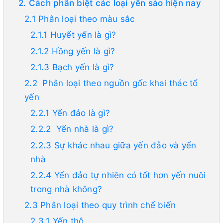
2. Cách phân biệt các loại yến sào hiện nay
2.1 Phân loại theo màu sắc
2.1.1 Huyết yến là gì?
2.1.2 Hồng yến là gì?
2.1.3 Bạch yến là gì?
2.2 Phân loại theo nguồn gốc khai thác tổ
yến
2.2.1 Yến đảo là gì?
2.2.2 Yến nhà là gì?
2.2.3 Sự khác nhau giữa yến đảo và yến
nhà
2.2.4 Yến đảo tự nhiên có tốt hơn yến nuôi
trong nhà không?
2.3 Phân loại theo quy trình chế biến
2.3.1 Yến thô