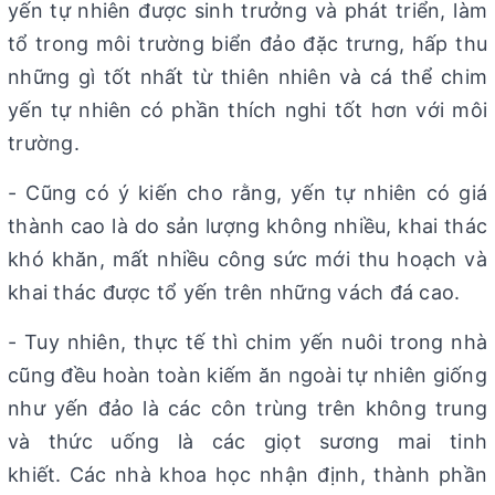
yến tự nhiên được sinh trưởng và phát triển, làm
tổ trong môi trường biển đảo đặc trưng, hấp thu
những gì tốt nhất từ thiên nhiên và cá thể chim
yến tự nhiên có phần thích nghi tốt hơn với môi
trường.
- Cũng có ý kiến cho rằng, yến tự nhiên có giá
thành cao là do sản lượng không nhiều, khai thác
khó khăn, mất nhiều công sức mới thu hoạch và
khai thác được tổ yến trên những vách đá cao.
- Tuy nhiên, thực tế thì chim yến nuôi trong nhà
cũng đều hoàn toàn kiếm ăn ngoài tự nhiên giống
như yến đảo là các côn trùng trên không trung
và thức uống là các giọt sương mai tinh
khiết. Các nhà khoa học nhận định, thành phần