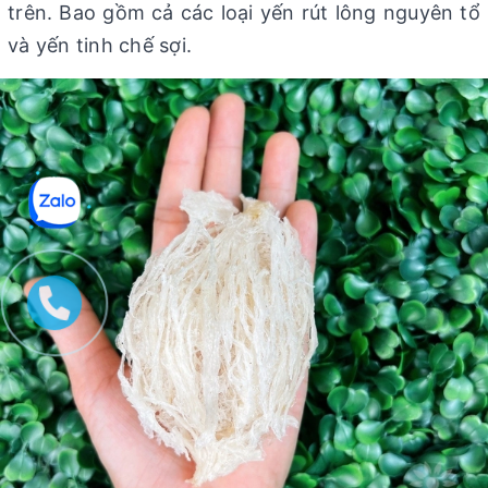
trên. Bao gồm cả các loại yến rút lông nguyên tổ
và yến tinh chế sợi.