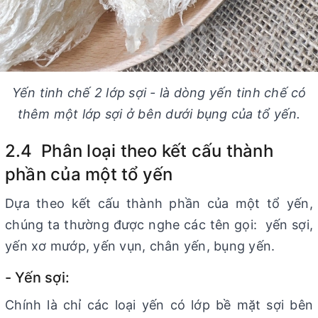
Yến tinh chế 2 lớp sợi - là dòng yến tinh chế có
thêm một lớp sợi ở bên dưới bụng của tổ yến.
2.4 Phân loại theo kết cấu thành
phần của một tổ yến
Dựa theo kết cấu thành phần của một tổ yến,
chúng ta thường được nghe các tên gọi: yến sợi,
yến xơ mướp, yến vụn, chân yến, bụng yến.
- Yến sợi:
Chính là chỉ các loại yến có lớp bề mặt sợi bên