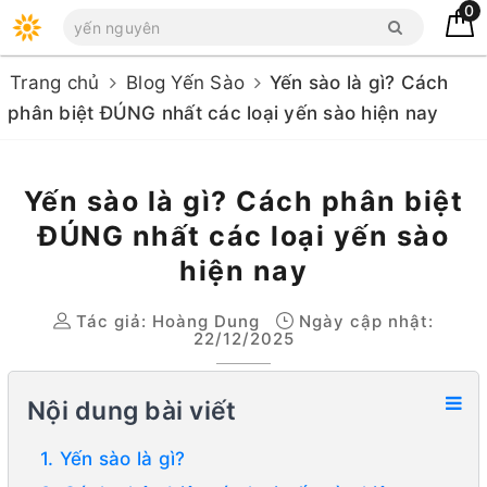
0
Trang chủ
Blog Yến Sào
Yến sào là gì? Cách
phân biệt ĐÚNG nhất các loại yến sào hiện nay
Yến sào là gì? Cách phân biệt
ĐÚNG nhất các loại yến sào
hiện nay
Tác giả:
Hoàng Dung
Ngày cập nhật:
22/12/2025
Nội dung bài viết
1. Yến sào là gì?