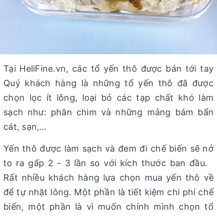
Tại HeliFine.vn, các tổ yến thô được bán tới tay
Quý khách hàng là những tổ yến thô đã được
chọn lọc ít lông, loại bỏ các tạp chất khó làm
sạch như: phân chim và những mảng bám bẩn
cát, sạn,…
Yến thô được làm sạch và đem đi chế biến sẽ nở
to ra gấp 2 - 3 lần so với kích thước ban đầu.
Rất nhiều khách hàng lựa chọn mua yến thô về
để tự nhặt lông. Một phần là tiết kiệm chi phí chế
biến, một phần là vì muốn chính mình chọn tổ