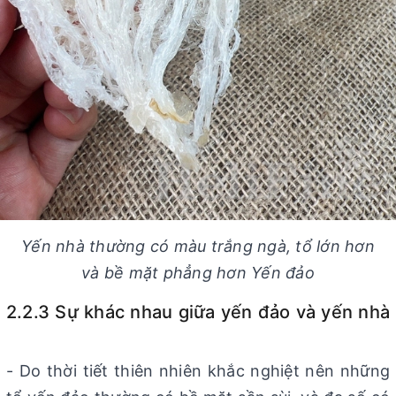
Yến nhà thường có màu trắng ngà, tổ lớn hơn
và bề mặt phẳng hơn Yến đảo
2.2.3 Sự khác nhau giữa yến đảo và yến nhà
- Do thời tiết thiên nhiên khắc nghiệt nên những