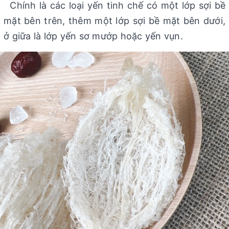
Chính là các loại yến tinh chế có một lớp sợi bề
mặt bên trên, thêm một lớp sợi bề mặt bên dưới,
ở giữa là lớp yến sơ mướp hoặc yến vụn.