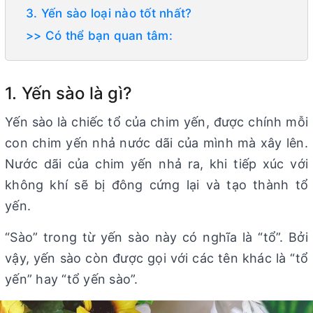
3. Yến sào loại nào tốt nhất?
>> Có thể bạn quan tâm:
1. Yến sào là gì?
Yến sào là chiếc tổ của chim yến, được chính mỗi
con chim yến nhả nước dãi của mình mà xây lên.
Nước dãi của chim yến nhả ra, khi tiếp xúc với
không khí sẽ bị đông cứng lại và tạo thành tổ
yến.
“Sào” trong từ yến sào này có nghĩa là “tổ”. Bởi
vậy, yến sào còn được gọi với các tên khác là “tổ
yến” hay “tổ yến sào”.