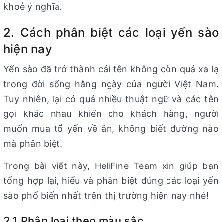
khoẻ ý nghĩa.
2. Cách phân biệt các loại yến sào
hiện nay
Yến sào đã trở thành cái tên không còn quá xa lạ
trong đời sống hằng ngày của người Việt Nam.
Tuy nhiên, lại có quá nhiều thuật ngữ và các tên
gọi khác nhau khiến cho khách hàng, người
muốn mua tổ yến về ăn, không biết đường nào
mà phân biệt.
Trong bài viết này, HeliFine Team xin giúp bạn
tổng hợp lại, hiểu và phân biệt đúng các loại yến
sào phổ biến nhất trên thị trường hiện nay nhé!
2.1 Phân loại theo màu sắc