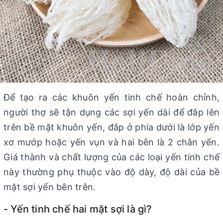
Để tạo ra các khuôn yến tinh chế hoàn chỉnh,
người thợ sẽ tận dụng các sợi yến dài để đắp lên
trên bề mặt khuôn yến, đắp ở phía dưới là lớp yến
xơ mướp hoặc yến vụn và hai bên là 2 chân yến.
Giá thành và chất lượng của các loại yến tinh chế
này thường phụ thuộc vào độ dày, độ dài của bề
mặt sợi yến bên trên.
- Yến tinh chế hai mặt sợi là gì?