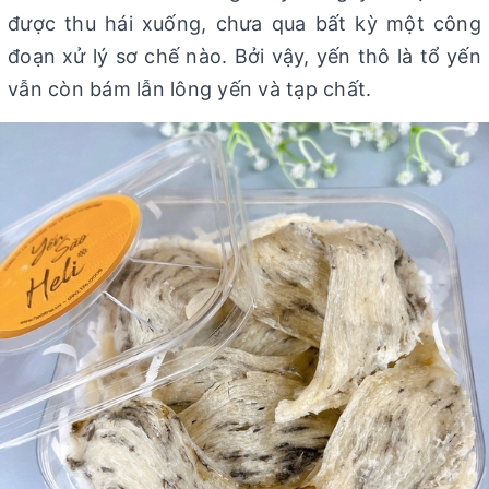
được thu hái xuống, chưa qua bất kỳ một công
đoạn xử lý sơ chế nào. Bởi vậy, yến thô là tổ yến
vẫn còn bám lẫn lông yến và tạp chất.