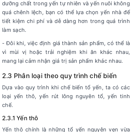
dưỡng chất trong yến tự nhiên và yến nuôi không
quá chênh lệch, bạn có thể lựa chọn yến nhà để
tiết kiệm chi phí và dễ dàng hơn trong quá trình
làm sạch.
- Đôi khi, việc định giá thành sản phẩm, có thể là
vì mùi vị hoặc trải nghiệm khi ăn khác nhau,
mang lại cảm nhận giá trị sản phẩm khác nhau.
2.3 Phân loại theo quy trình chế biến
Dựa vào quy trình khi chế biến tổ yến, ta có các
loại yến thô, yến rút lông nguyên tổ, yến tinh
chế.
2.3.1 Yến thô
Yến thô chính là những tổ yến nguyên vẹn vừa