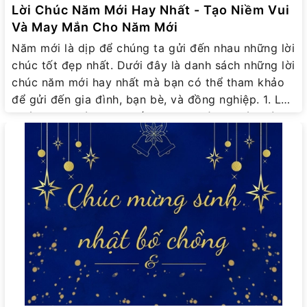
Lời Chúc Năm Mới Hay Nhất - Tạo Niềm Vui
Và May Mắn Cho Năm Mới
Năm mới là dịp để chúng ta gửi đến nhau những lời
chúc tốt đẹp nhất. Dưới đây là danh sách những lời
chúc năm mới hay nhất mà bạn có thể tham khảo
để gửi đến gia đình, bạn bè, và đồng nghiệp. 1. Lời
Chúc Năm Mới Hay Nhất Cho Gia Đình Chúc mừng
năm mới! Chúc gia đình mình luôn khỏe mạnh,
hạnh phúc, và tràn đầy niềm vui. Năm mới đến,
chúc cho mọi điều tốt đẹp sẽ đến với cả gia đình
ta. Mọi người luôn bình an và hạnh phúc. 2. Lời
Chúc Năm Mới Hay Nhất Cho Bạn Bè Chúc bạn
một năm mới tràn đầy năng lượng, thành công và
nhiều niềm vui. Mong rằng chúng ta sẽ có thêm
nhiều kỷ niệm đẹp cùng nhau. Năm mới đến, chúc
bạn mọi điều tốt lành, công việc suôn sẻ, và luôn
hạnh phúc. 3. Lời Chúc Năm Mới Hay Nhất Cho
Đồng Nghiệp Chúc mừng năm mới! Chúc anh/chị