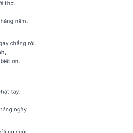
i thơ.
tháng năm.
ay chẳng rời.
nh,
biết ơn.
hặt tay.
tháng ngày.
ời nụ cười.