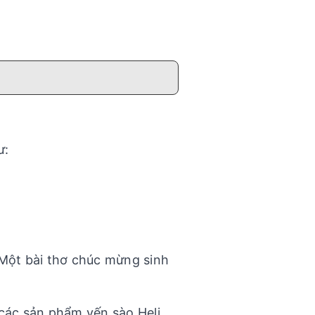
ư:
. Một bài thơ chúc mừng sinh
ác sản phẩm yến sào Heli