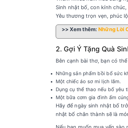
Sinh nhật bố, con kính chúc,
Yêu thương trọn vẹn, phúc lộ
>> Xem thêm:
Những Lời 
2. Gợi Ý Tặng Quà Si
Bên cạnh bài thơ, bạn có t
Những sản phẩm bồi bổ sức k
Một chiếc áo sơ mi lịch lãm.
Dụng cụ thể thao nếu bố yêu t
Một bữa cơm gia đình ấm cúng
Hãy để ngày sinh nhật bố trở
nhật bố chân thành sẽ là món
Nếu bạn muốn mua yến sào n