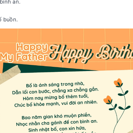
bình an.
ố buồn.