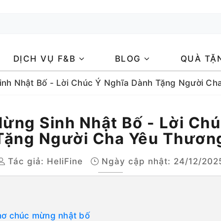
DỊCH VỤ F&B
BLOG
QUÀ TẶ
inh Nhật Bố - Lời Chúc Ý Nghĩa Dành Tặng Người Ch
ừng Sinh Nhật Bố - Lời Ch
Tặng Người Cha Yêu Thươn
Tác giả:
HeliFine
Ngày cập nhật: 24/12/202
thơ chúc mừng nhật bố