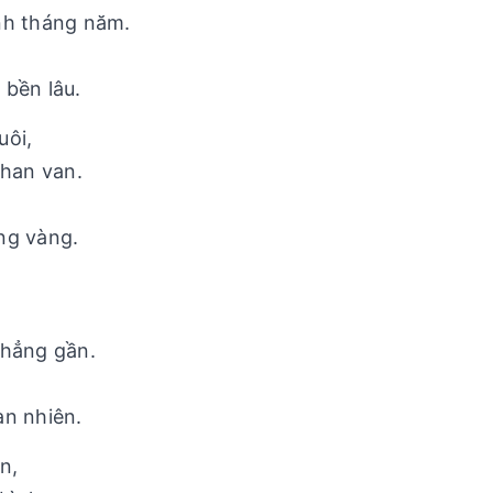
nh tháng năm.
 bền lâu.
uôi,
than van.
ng vàng.
chẳng gần.
,
an nhiên.
n,