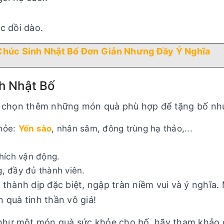
c dồi dào.
Chúc Sinh Nhật Bố Đơn Giản Nhưng Đầy Ý Nghĩa
nh Nhật Bố
hể chọn thêm những món quà phù hợp để tặng bố nh
hỏe:
Yến sào
, nhân sâm, đông trùng hạ thảo,...
hích vận động.
, đầy đủ thành viên.
 thành dịp đặc biệt, ngập tràn niềm vui và ý nghĩa
 quà tinh thần vô giá!
hư một món quà sức khỏe cho bố, hãy tham khảo c