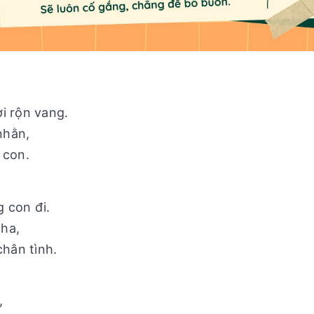
i rộn vang.
nhằn,
 con.
 con đi.
ha,
chân tình.
,