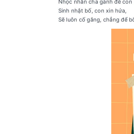
Nhọc nhằn cha gánh để con 
Sinh nhật bố, con xin hứa,
Sẽ luôn cố gắng, chẳng để b