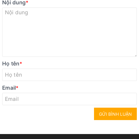
Nội dung
*
Họ tên
*
Email
*
GỬI BÌNH LUẬN