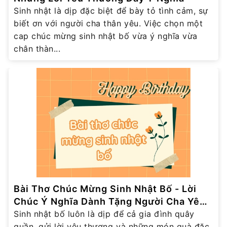
Sinh nhật là dịp đặc biệt để bày tỏ tình cảm, sự
biết ơn với người cha thân yêu. Việc chọn một
cap chúc mừng sinh nhật bố vừa ý nghĩa vừa
chân thàn...
Bài Thơ Chúc Mừng Sinh Nhật Bố - Lời
Chúc Ý Nghĩa Dành Tặng Người Cha Yêu
Thương
Sinh nhật bố luôn là dịp để cả gia đình quây
quần, gửi lời yêu thương và những món quà đặc