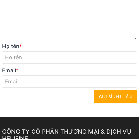
Họ tên
*
Email
*
GỬI BÌNH LUẬN
CÔNG TY CỔ PHẦN THƯƠNG MẠI & DỊCH VỤ
HELIFINE