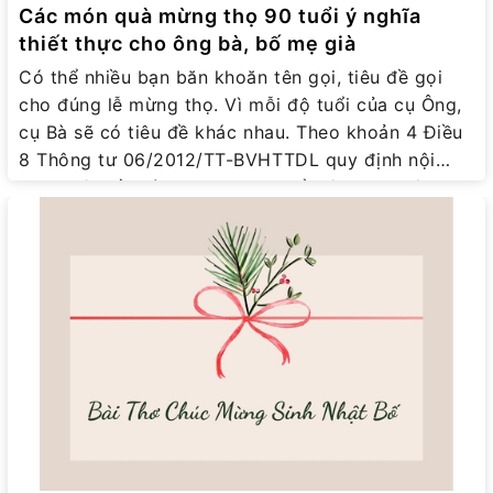
Các món quà mừng thọ 90 tuổi ý nghĩa
thiết thực cho ông bà, bố mẹ già
Có thể nhiều bạn băn khoăn tên gọi, tiêu đề gọi
cho đúng lễ mừng thọ. Vì mỗi độ tuổi của cụ Ông,
cụ Bà sẽ có tiêu đề khác nhau. Theo khoản 4 Điều
8 Thông tư 06/2012/TT-BVHTTDL quy định nội
dung tiêu đề mừng thọ được thể hiện theo độ
tuổi, cụ thể: - Đủ 70 tuổi và đủ 75 tuổi: lễ mừng
thọ; - Đủ 80 tuổi và đủ 85 tuổi: lễ mừng thượng
thọ; - Đủ 90 tuổi, đủ 95 tuổi và 100 tuổi trở lên: lễ
mừng thượng thượng thọ. - Trường hợp tổ chức lễ
mừng thọ chung đối với người cao tuổi thuộc
nhiều độ tuổi khác nhau thì nội dung tiêu đề ghi
chung là: Lễ mừng thọ Như vậy, theo phong tục và
văn hoá truyền thống và căn cứ theo quy định của
nhà nước thì những cụ Ông, cụ Bà từ 90 tuổi đến
100+ thì mừng thọ 90 tuổi được gọi là Lễ Mừng
Thượng Thọ và độ tuổi của các cụ khác nhau