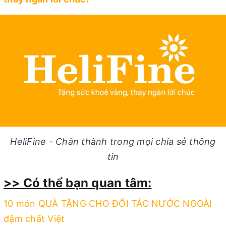
HeliFine - Chân thành trong mọi chia sẻ thông
tin
>> Có thể bạn quan tâm:
10 món QUÀ TẶNG CHO ĐỐI TÁC NƯỚC NGOÀI
đậm chất Việt