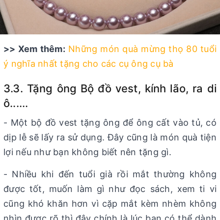
>> Xem thêm:
Những món quà mừng thọ 80 tuổi
ý nghĩa nhất tặng cho các cụ ông cụ bà
3.3. Tặng ông Bộ đồ vest, kính lão, ra di
ô......
- Một bộ đồ vest tặng ông để ông cất vào tủ, có
dịp lễ sẽ lấy ra sử dụng. Đây cũng là món quà tiện
lợi nếu như bạn không biết nên tặng gì.
- Nhiều khi đến tuổi già rồi mắt thường không
được tốt, muốn làm gì như đọc sách, xem ti vi
cũng khó khăn hơn vì cặp mắt kèm nhèm không
nhìn được rõ thì đây chính là lúc bạn có thể dành