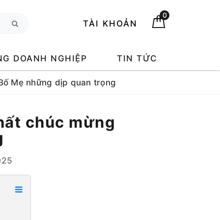
0
TÀI KHOẢN
NG DOANH NGHIỆP
TIN TỨC
Bố Mẹ những dịp quan trọng
hất chúc mừng
g
025