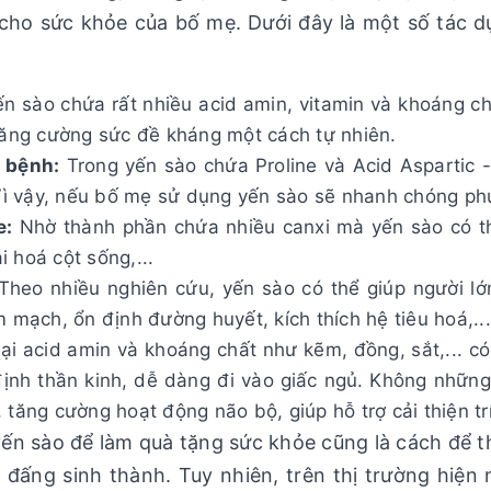
h cho sức khỏe của bố mẹ. Dưới đây là một số tác d
n sào chứa rất nhiều acid amin, vitamin và khoáng chấ
 tăng cường sức đề kháng một cách tự nhiên.
ị bệnh:
Trong yến sào chứa Proline và Acid Aspartic - 
. Vì vậy, nếu bố mẹ sử dụng yến sào sẽ nhanh chóng ph
e:
Nhờ thành phần chứa nhiều canxi mà yến sào có th
 hoá cột sống,...
Theo nhiều nghiên cứu, yến sào có thể giúp người lớ
m mạch, ổn định đường huyết, kích thích hệ tiêu hoá,...
ại acid amin và khoáng chất như kẽm, đồng, sắt,... c
 định thần kinh, dễ dàng đi vào giấc ngủ. Không nhữn
 tăng cường hoạt động não bộ, giúp hỗ trợ cải thiện tr
ến sào để làm quà tặng sức khỏe cũng là cách để t
đấng sinh thành. Tuy nhiên, trên thị trường hiện