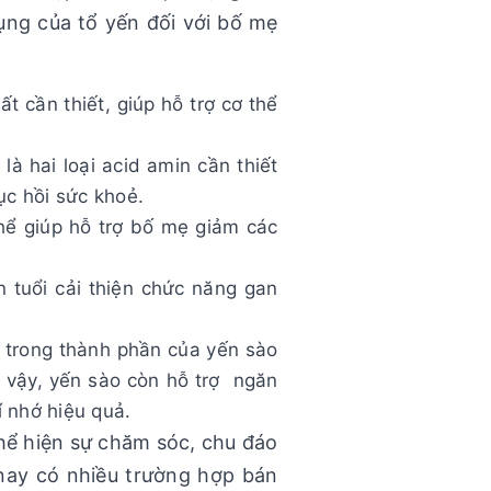
ụng của tổ yến đối với bố mẹ
t cần thiết, giúp hỗ trợ cơ thể
là hai loại acid amin cần thiết
ục hồi sức khoẻ.
ể giúp hỗ trợ bố mẹ giảm các
n tuổi cải thiện chức năng gan
ó trong thành phần của yến sào
g vậy, yến sào còn hỗ trợ ngăn
í nhớ hiệu quả.
hể hiện sự chăm sóc, chu đáo
 nay có nhiều trường hợp bán