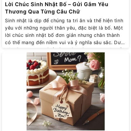
Lời Chúc Sinh Nhật Bố – Gửi Gắm Yêu
Thương Qua Từng Câu Chữ
Sinh nhật là dịp để chúng ta tri ân và thể hiện tình
yêu với những người thân yêu, đặc biệt là bố. Một
lời chúc sinh nhật bố đơn giản nhưng chân thành
có thể mang đến niềm vui và ý nghĩa sâu sắc. Dưới
đây là những gợi ý về lời chúc mừng sinh nhật bố
đầy ý nghĩa, giúp bạn bày tỏ cảm xúc một cách
trọn vẹn nhất. 1. Gợi ý những lời chúc sinh nhật bố
ý nghĩa 1.1 Lời chúc sinh nhật bố đầy cảm xúc
“Chúc mừng sinh nhật bố yêu quý! Con mong bố
luôn khỏe mạnh, hạnh phúc và mãi là người cha
tuyệt vời nhất của con. Cảm ơn bố vì tất cả những
gì bố đã làm cho gia đình mình.” “Hôm nay là một
ngày đặc biệt, con chúc bố thêm một tuổi mới thật
nhiều niềm vui và an nhiên. Bố luôn là người anh
hùng trong lòng con. Con yêu bố rất nhiều!” 1.2 Lời
chúc hài hước, vui vẻ “Chúc mừng sinh nhật người