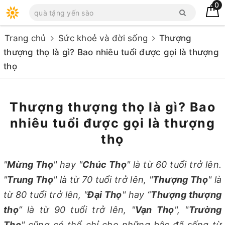
0
Trang chủ
Sức khoẻ và đời sống
Thượng
thượng thọ là gì? Bao nhiêu tuổi được gọi là thượng
thọ
Thượng thượng thọ là gì? Bao
nhiêu tuổi được gọi là thượng
thọ
"
Mừng Thọ
" hay "
Chúc Thọ
" là từ 60 tuổi trở lên.
"
Trung Thọ
" là từ 70 tuổi trở lên, "
Thượng Thọ
" là
từ 80 tuổi trở lên, "
Đại Thọ
" hay “
Thượng thượng
thọ
” là từ 90 tuổi trở lên, "
Vạn Thọ
", "
Trường
Thọ
" cũng có thể chỉ cho những bậc đã sống từ