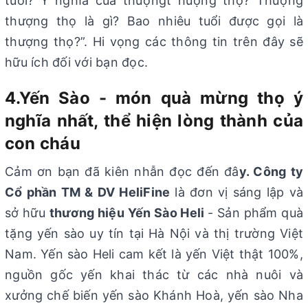
tuổi? Ý nghĩa của thượngt hượng thọ? Thượng
thượng thọ là gì? Bao nhiêu tuổi được gọi là
thượng thọ?”. Hi vọng các thông tin trên đây sẽ
hữu ích đối với bạn đọc.
4.Yến Sào - món quà mừng thọ ý
nghĩa nhất, thể hiện lòng thành của
con cháu
Cảm ơn bạn đã kiên nhẫn đọc đến đâ
y. Công ty
Cổ phần TM & DV HeliFine
là đơn vị sáng lập và
sở hữu
thương hiệu Yến Sào Heli
- Sản phẩm quà
tặng yến sào uy tín tại Hà Nội và thị trường Việt
Nam. Yến sào Heli cam kết là yến Việt thật 100%,
nguồn gốc yến khai thác từ các nhà nuôi và
xưởng chế biến yến sào Khánh Hoà, yến sào Nha