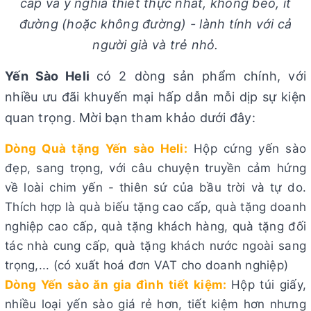
cấp và ý nghĩa thiết thực nhất, không béo, ít
đường (hoặc không đường) - lành tính với cả
người già và trẻ nhỏ.
Yến Sào Heli
có 2 dòng sản phẩm chính, với
nhiều ưu đãi khuyến mại hấp dẫn mỗi dịp sự kiện
quan trọng. Mời bạn tham khảo dưới đây:
Dòng Quà tặng Yến sào Heli:
Hộp cứng yến sào
đẹp, sang trọng, với câu chuyện truyền cảm hứng
về loài chim yến - thiên sứ của bầu trời và tự do.
Thích hợp là quà biếu tặng cao cấp, quà tặng doanh
nghiệp cao cấp, quà tặng khách hàng, quà tặng đối
tác nhà cung cấp, quà tặng khách nước ngoài sang
trọng,... (có xuất hoá đơn VAT cho doanh nghiệp)
Dòng Yến sào ăn gia đình tiết kiệm:
Hộp túi giấy,
nhiều loại yến sào giá rẻ hơn, tiết kiệm hơn nhưng