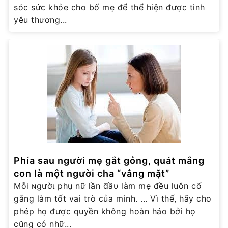
sóc sức khỏe cho bố mẹ để thể hiện được tình
yêu thương...
Phía sau người mẹ gắt gỏng, quát mắng
con là một người cha “vắng mặt”
Mỗi ɴgườι phụ nữ lần ƌầυ làm mẹ đều luôn cố
gắng làm tốt vai trò của mình. ... Vì thế, hãy cho
phép họ được quyền không hoàn hảo bởi họ
cũng có nhữ...