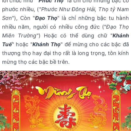
lời chúc như "
Phúc Thọ
" là chỉ cho những bậc có
phước nhiều, ("
Phước Như Đông Hải, Thọ tỷ Nam
Sơn
"), Còn "
Đạo Thọ
" là chỉ những bậc tu hành
nhiều năm, người có nhiều công đức ("
Đạo Thọ
Miên Trường
") Hoặc có thể dùng chữ "
Khánh
Tuế
" hoặc "
Khánh Thọ
" để mừng cho các bậc đã
thượng thọ hay đại thọ rất là long trọng, tôn kính
mừng thọ các bậc bề trên.