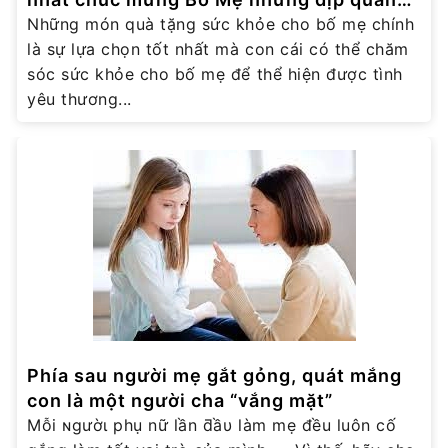
trọng
Những món quà tặng sức khỏe cho bố mẹ chính
là sự lựa chọn tốt nhất mà con cái có thể chăm
sóc sức khỏe cho bố mẹ để thể hiện được tình
yêu thương...
Phía sau người mẹ gắt gỏng, quát mắng
con là một người cha “vắng mặt”
Mỗi ɴgườι phụ nữ lần ƌầυ làm mẹ đều luôn cố