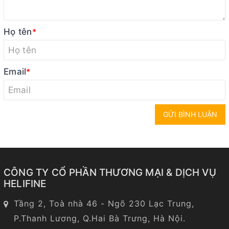
Họ tên
*
Email
*
GỬI BÌNH LUẬN
CÔNG TY CỔ PHẦN THƯƠNG MẠI & DỊCH VỤ
HELIFINE
Tầng 2, Toà nhà 46 - Ngõ 230 Lạc Trung,
P.Thanh Lương, Q.Hai Bà Trưng, Hà Nội.