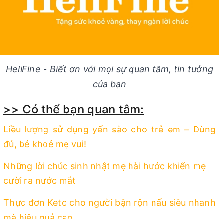
HeliFine - Biết ơn với mọi sự quan tâm, tin tưởng
của bạn
>> Có thể bạn quan tâm:
Liều lượng sử dụng yến sào cho trẻ em – Dùng
đủ, bé khoẻ mẹ vui!
Những lời chúc sinh nhật mẹ hài hước khiến mẹ
cười ra nước mắt
Thực đơn Keto cho người bận rộn nấu siêu nhanh
mà hiệu quả cao