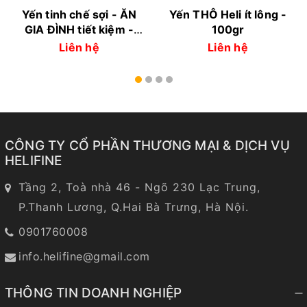
Yến tinh chế sợi - ĂN
Yến THÔ Heli ít lông -
GIA ĐÌNH tiết kiệm -
100gr
100gr
Liên hệ
Liên hệ
CÔNG TY CỔ PHẦN THƯƠNG MẠI & DỊCH VỤ
HELIFINE
Tầng 2, Toà nhà 46 - Ngõ 230 Lạc Trung,
P.Thanh Lương, Q.Hai Bà Trưng, Hà Nội.
0901760008
info.helifine@gmail.com
THÔNG TIN DOANH NGHIỆP