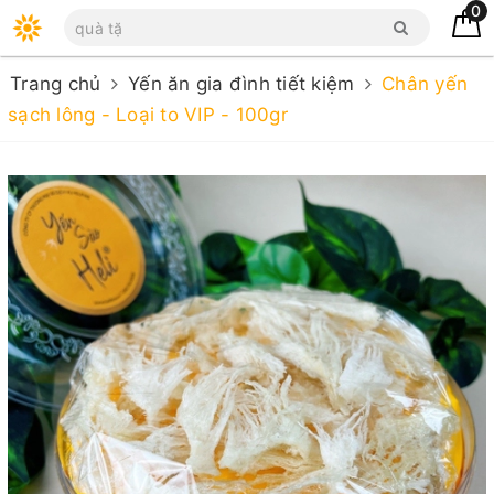
0
Trang chủ
Yến ăn gia đình tiết kiệm
Chân yến
sạch lông - Loại to VIP - 100gr