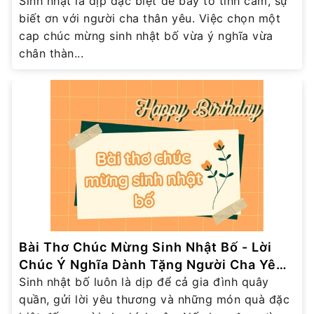
Sinh nhật là dịp đặc biệt để bày tỏ tình cảm, sự
biết ơn với người cha thân yêu. Việc chọn một
cap chúc mừng sinh nhật bố vừa ý nghĩa vừa
chân thàn...
Bài Thơ Chúc Mừng Sinh Nhật Bố - Lời
Chúc Ý Nghĩa Dành Tặng Người Cha Yêu
Thương
Sinh nhật bố luôn là dịp để cả gia đình quây
quần, gửi lời yêu thương và những món quà đặc