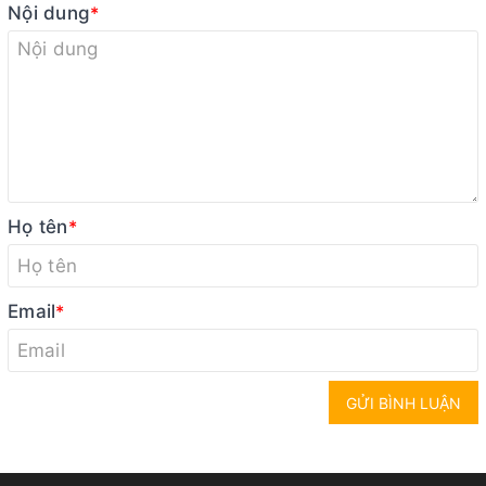
Nội dung
*
Họ tên
*
Email
*
GỬI BÌNH LUẬN