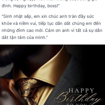
đình. Happy birthday, boss!”
“Sinh nhật sếp, em xin chúc anh tràn đầy sức
khỏe và niềm vui, tiếp tục dẫn dắt chúng em đến
những đỉnh cao mới. Cảm ơn anh vì tất cả sự dẫn
dắt tận tâm của mình.”