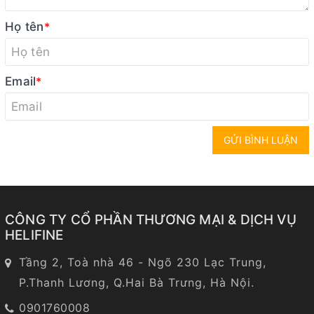
Họ tên
*
Email
*
GỬI BÌNH LUẬN
CÔNG TY CỔ PHẦN THƯƠNG MẠI & DỊCH VỤ
HELIFINE
Tầng 2, Toà nhà 46 - Ngõ 230 Lạc Trung,
P.Thanh Lương, Q.Hai Bà Trưng, Hà Nội.
0901760008