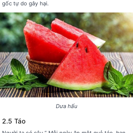
gốc tự do gây hại.
Dưa hấu
2.5 Táo
Người ta có câu “ Mỗi ngày ăn một quả táo, bạn