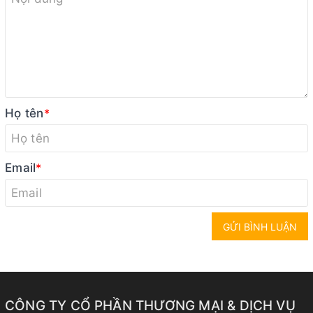
Họ tên
*
Email
*
GỬI BÌNH LUẬN
CÔNG TY CỔ PHẦN THƯƠNG MẠI & DỊCH VỤ