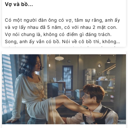
Vợ và bồ...
Có một người đàn ông có vợ, tâm sự rằng, anh ấy
và vợ lấy nhau đã 5 năm, có với nhau 2 mặt con.
Vợ nói chung là, không có điểm gì đáng trách.
Song, anh ấy vẫn có bồ. Nói về cô bồ thì, không
có gì hơn vợ. Nhưng không có thì cảm thấy thiếu.
Anh ta nói, chuyện gì cũng có lý do của nó. Và
dưới đây, là một trong số những lý do đó : Vợ và
bồ Hai vợ chồng lấy nhau lúc còn khó khăn. Khi
đó, cả 2 cùng phải tiết kiệm nhiều thứ. Tằn tiện
nuôi con. Sau này, khi cuộc sống khá giả hơn, vợ
dường như vẫn giữ thói quen tiết kiệm, mà đối với
điều kiện kinh tế hiện tại, có thể được xem là… ki
bo. Muốn hai vợ chồng đi ăn nhà hàng : Vợ chỉ
chọn nhà hàng tầm trung, muốn gọi rượu vang, vợ
chỉ gọi 1 ly. Vợ bảo : Đồ ăn cũng chỉ vào miệng rồi
trôi đi. Ăn ngon đâu cần đắc, ăn no là được. Tiền