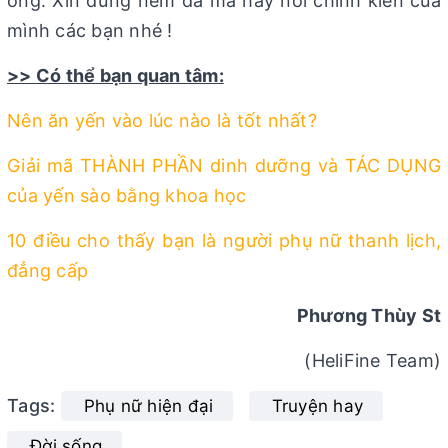
ông. Xin đừng ném đá mà hãy nói chính kiến của
mình các bạn nhé !
>> Có thể bạn quan tâm:
Nên ăn yến vào lúc nào là tốt nhất?
Giải mã THÀNH PHẦN dinh dưỡng và TÁC DỤNG
của yến sào bằng khoa học
10 điều cho thấy bạn là người phụ nữ thanh lịch,
đẳng cấp
Phương Thùy St
(HeliFine Team)
Tags:
Phụ nữ hiện đại
Truyện hay
Đời sống