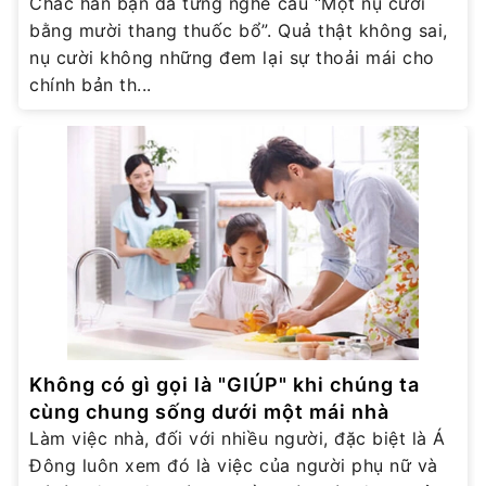
Chắc hẳn bạn đã từng nghe câu “Một nụ cười
bằng mười thang thuốc bổ”. Quả thật không sai,
nụ cười không những đem lại sự thoải mái cho
chính bản th...
Không có gì gọi là "GIÚP" khi chúng ta
cùng chung sống dưới một mái nhà
Làm việc nhà, đối với nhiều người, đặc biệt là Á
Đông luôn xem đó là việc của người phụ nữ và