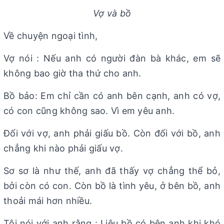
Vợ và bồ
Về chuyện ngoại tình,
Vợ nói : Nếu anh có người đàn bà khác, em sẽ
không bao giờ tha thứ cho anh.
Bồ bảo: Em chỉ cần có anh bên cạnh, anh có vợ,
có con cũng không sao. Vì em yêu anh.
Đối với vợ, anh phải giấu bồ. Còn đối với bồ, anh
chẳng khi nào phải giấu vợ.
Sơ sơ là như thế, anh đã thấy vợ chẳng thể bỏ,
bởi còn có con. Còn bồ là tình yêu, ở bên bồ, anh
thoải mái hơn nhiều.
Tôi nói với anh rằng : Liệu bồ có bên anh khi khó