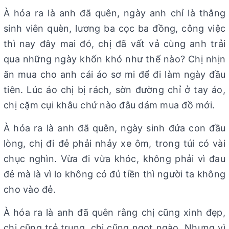
À hóa ra là anh đã quên, ngày anh chỉ là thằng
sinh viên quèn, lương ba cọc ba đồng, công việc
thì nay đây mai đó, chị đã vất vả cùng anh trải
qua những ngày khốn khó như thế nào? Chị nhịn
ăn mua cho anh cái áo sơ mi để đi làm ngày đầu
tiên. Lúc áo chị bị rách, sờn đường chỉ ở tay áo,
chị cặm cụi khâu chứ nào đâu dám mua đồ mới.
À hóa ra là anh đã quên, ngày sinh đứa con đầu
lòng, chị đi đẻ phải nhảy xe ôm, trong túi có vài
chục nghìn. Vừa đi vừa khóc, không phải vì đau
đẻ mà là vì lo không có đủ tiền thì người ta không
cho vào đẻ.
À hóa ra là anh đã quên rằng chị cũng xinh đẹp,
chị cũng trẻ trung, chị cũng ngọt ngào. Nhưng vì