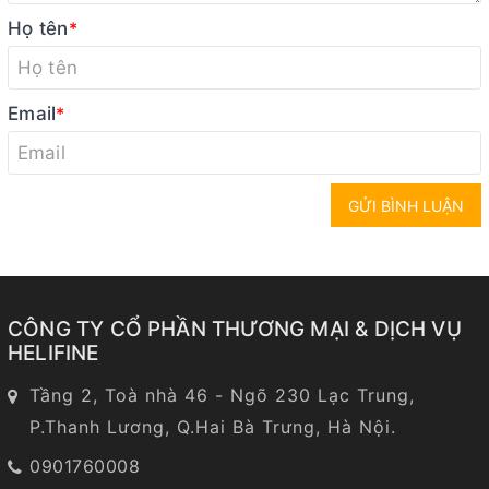
Họ tên
*
Email
*
GỬI BÌNH LUẬN
CÔNG TY CỔ PHẦN THƯƠNG MẠI & DỊCH VỤ
HELIFINE
Tầng 2, Toà nhà 46 - Ngõ 230 Lạc Trung,
P.Thanh Lương, Q.Hai Bà Trưng, Hà Nội.
0901760008