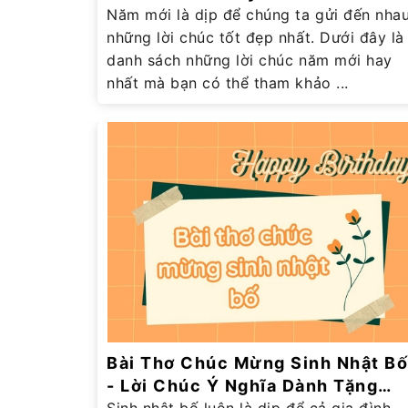
Mới
Năm mới là dịp để chúng ta gửi đến nha
những lời chúc tốt đẹp nhất. Dưới đây là
danh sách những lời chúc năm mới hay
nhất mà bạn có thể tham khảo ...
Bài Thơ Chúc Mừng Sinh Nhật Bố
- Lời Chúc Ý Nghĩa Dành Tặng