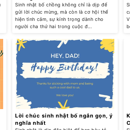
u
Sinh nhật bố chồng không chỉ là dịp để
N
S
gửi lời chúc mừng, mà còn là cơ hội thể
c
hiện tình cảm, sự kính trọng dành cho
V
người cha thứ hai trong cuộc đ...
b
Lời chúc sinh nhật bố ngắn gọn, ý
K
nghĩa nhất
C