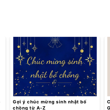
o
Gợi ý chúc mừng sinh nhật bố
C
chồng từ A-Z
G