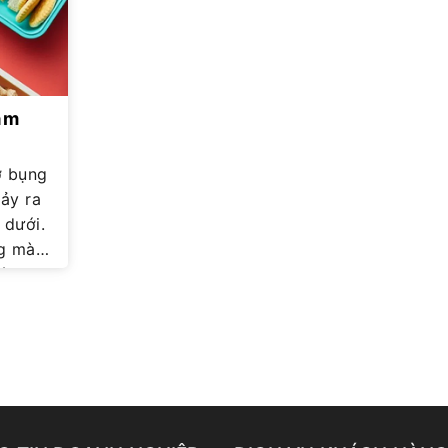
ảm
ảy ra
 dưới.
ng mà
sức
trạng
g thì
n tắc
giảm
hết,