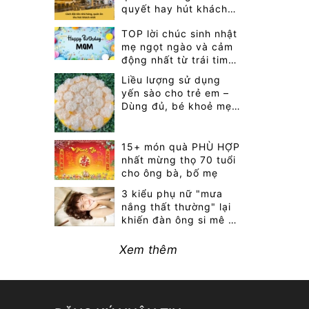
quyết hay hút khách
nhất 2026
TOP lời chúc sinh nhật
mẹ ngọt ngào và cảm
động nhất từ trái tim
bạn
Liều lượng sử dụng
yến sào cho trẻ em –
Dùng đủ, bé khoẻ mẹ
vui!
15+ món quà PHÙ HỢP
nhất mừng thọ 70 tuổi
cho ông bà, bố mẹ
3 kiểu phụ nữ "mưa
nắng thất thường" lại
khiến đàn ông si mê cả
đời
Xem thêm