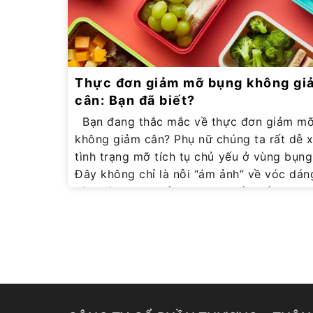
Thực đơn giảm mỡ bụng không gi
cân: Bạn đã biết?
Bạn đang thắc mắc về thực đơn giảm mỡ bụng
không giảm cân? Phụ nữ chúng ta rất dễ x
tình trạng mỡ tích tụ chủ yếu ở vùng bụng
Đây không chỉ là nỗi “ám ảnh” về vóc dá
còn kéo theo nhiều nguy cơ tiềm ẩn cho 
khỏe. Vậy làm thế nào để khắc phục tình 
này? Những ai đang gặp vấn đề về mỡ bụn
đừng bỏ qua bài viết dưới đây nhé! Nguyê
xây dựng thực đơn giảm mỡ bụng không 
cân Nguyên tắc xây dựng thực đơn giảm mỡ
bụng đem đến hiệu quả nhanh nhất Trước 