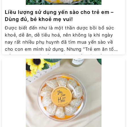
Liều lượng sử dụng yến sào cho trẻ em –
Dùng đủ, bé khoẻ mẹ vui!
Được biết đến như là một thần dược bồi bổ sức
khoẻ, dễ ăn, dễ tiêu hoá, nên không lạ khi ngày
nay rất nhiều phụ huynh đã tìm mua yến sào về
cho con em mình sử dụng. Nhưng “Trẻ em ăn tổ
yến bao nhiêu là đủ?” lại là câu hỏi mà nhiều bậc
cha mẹ còn băn khoăn. Đặc biệt, cha mẹ cũng phải
thật lưu ý khi tìm hiểu liều lượng sử dụng yến sào
cho trẻ em 1 tuổi, 2 tuổi nhé. Vì trẻ em là nhóm đối
tượng có hệ tiêu hoá nhạy cảm, nhiều bé chưa thể
thích nghi ngay với một món ăn mới lạ ngay được.
Nhất là với món ăn có chứa hàm lượng dinh dưỡng
cao như tổ yến thì các bậc phụ huynh lại càng phải
thận trọng hơn nữa. Cho trẻ ăn yến sào như thế
nào là tốt và an toàn? Vậy cho trẻ ăn yến sào như