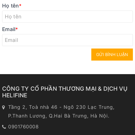
Họ tên
*
Email
*
GỬI BÌNH LUẬN
CÔNG TY CỔ PHẦN THƯƠNG MẠI & DỊCH VỤ
HELIFINE
Tầng 2, Toà nhà 46 - Ngõ 230 Lạc Trung,
P.Thanh Lương, Q.Hai Bà Trưng, Hà Nội.
0901760008