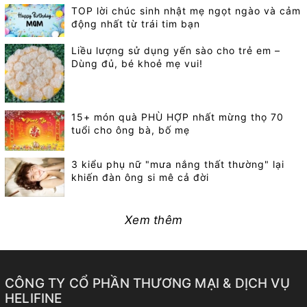
TOP lời chúc sinh nhật mẹ ngọt ngào và cảm
Nam, không hoá chất tẩy trắng, không mủ trôm,
động nhất từ trái tim bạn
không độn phụ gia, không tẩm đường. Luôn luôn
như vậy & Mãi mãi là như vậy! Đặt mua hàng tại
Liều lượng sử dụng yến sào cho trẻ em –
Dùng đủ, bé khoẻ mẹ vui!
website: www.helifine.vn Hoặc liên hệ Hotline (có
zalo): 090.176.0008 Fb: HeliFine
15+ món quà PHÙ HỢP nhất mừng thọ 70
tuổi cho ông bà, bố mẹ
3 kiểu phụ nữ "mưa nắng thất thường" lại
khiến đàn ông si mê cả đời
Xem thêm
CÔNG TY CỔ PHẦN THƯƠNG MẠI & DỊCH VỤ
HELIFINE