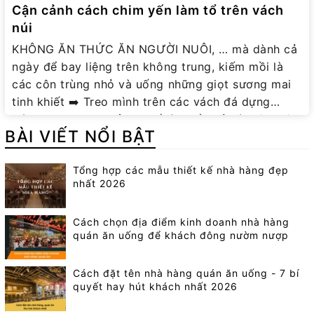
Cận cảnh cách chim yến làm tổ trên vách
núi
KHÔNG ĂN THỨC ĂN NGƯỜI NUÔI, … mà dành cả
ngày để bay liệng trên không trung, kiếm mồi là
các côn trùng nhỏ và uống những giọt sương mai
tinh khiết ➡️ Treo mình trên các vách đá dựng
đứng, cheo leo, nhả dãi để làm tổ, chỉ với đôi chân
BÀI VIẾT NỔI BẬT
nhỏ bé và yếu ớt ❤️❤️ Đó chính là CHIM YẾN - loài
chim của bầu trời, ngày nay đã cung cấp cho con
Tổng hợp các mẫu thiết kế nhà hàng đẹp
người nguồn dinh dưỡng quý giá từ những tổ yến
nhất 2026
sào thiên nhiên. Hãy xem cận cảnh cách thức đôi
chim yến nhả dãi làm tổ như thế nào các bạn nhé.
Cách chọn địa điểm kinh doanh nhà hàng
Các loại Yến sào Heli chỉ khai khác sau khi chim
quán ăn uống để khách đông nườm nượp
non đã trưởng thành và rời tổ bay đi ❤️❤️ HeliFine
- Tặng sức khoẻ vàng, thay ngàn lời chúc! Công ty
Cách đặt tên nhà hàng quán ăn uống - 7 bí
chúng tôi cam kết bán hàng bằng sự TỬ TẾ! Tất cả
quyết hay hút khách nhất 2026
các loại Yến Sào Heli của HeliFine đều là hàng
Công ty, với yến thật nguyên chất 100%, Yến Việt