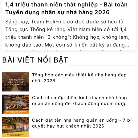
1,4 triệu thanh niên thất nghiệp - Bài toán
Tuyển dụng nhân sự nhà hàng 2026
Sáng nay, Team HeliFine có đọc được số liệu từ
Tổng cục Thống kê rằng Việt Nam hiện có tới 1,4
triệu thanh niên "3 không": Không học, không làm,
không đào tạo. Một con số khiến bất kỳ ai đang
làm công tác quản lý cũng phải suy ngẫm. Thế
BÀI VIẾT NỔI BẬT
nhưng, quay trở lại với thực tế của anh em trong
ngành F&B, bức tranh lại hoàn toàn trái ngược. Dạo
Tổng hợp các mẫu thiết kế nhà hàng đẹp
quanh các hội nhóm, không khó để bắt gặp những
nhất 2026
dòng tâm sự đầy lo lắng của các chủ quán mỗi dịp
cận Tết: "Em ơi, nhân viên lại xin nghỉ về quê sớm",
Cách chọn địa điểm kinh doanh nhà hàng
"Tuyển phục vụ lương 7-8 triệu bao ăn ở mà đăng
quán ăn uống để khách đông nườm nượp
bài cả tháng không ai nộp hồ sơ"... Một nghịch lý
trớ trêu đang diễn ra: Ngoài kia nguồn lao động
Cách đặt tên nhà hàng quán ăn uống - 7 bí
dồi dào, nhưng bên trong cánh cửa nhà hàng,
quyết hay hút khách nhất 2026
chúng ta vẫn đang "đỏ mắt" tìm người. Vậy điểm
nghẽn thực sự nằm ở đâu? Và làm thế nào để