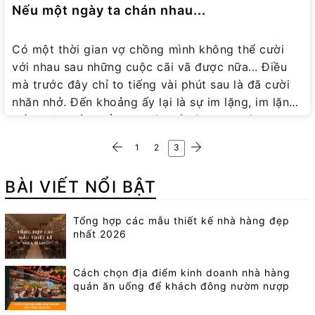
Nếu một ngày ta chán nhau...
Có một thời gian vợ chồng mình không thể cười
với nhau sau những cuộc cãi vã được nữa... Điều
mà trước đây chỉ to tiếng vài phút sau là đã cười
nhăn nhở. Đến khoảng ấy lại là sự im lặng, im lặng
đến ngột thở. Chẳng ai có thể nói được với nhau
lời tử tế. Tránh mặt nhau, ngay cả giấc ngủ cũng
1
2
3
không muốn chạm. Chỉ cần nói với nhau một câu
cũng đủ gây ra một cuộc khẩu chiến. Mình nói rất
BÀI VIẾT NỔI BẬT
nhiều lần rằng, với mình im lặng là chết. Và lúc ấy
thì vợ chồng mình đang chết thật. Cứ thế kéo dài
Tổng hợp các mẫu thiết kế nhà hàng đẹp
đến cả tháng trời, trong khi bình thường ngay cả
nhất 2026
khủng hoảng tồi tệ nhất cũng chỉ ngày thứ 3 là vợ
chồng lại ôm nhau ngủ. Vậy mà suốt 1 tháng chẳng
Cách chọn địa điểm kinh doanh nhà hàng
ai có thể nhìn nhau một cách bình thường. Cảm
quán ăn uống để khách đông nườm nượp
giác như chỉ muốn biến mất khỏi cuộc đời nhau
một cách sạch sẽ nhất. Và rồi một buổi tối, chồng