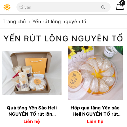
0
Trang chủ
Yến rút lông nguyên tổ
YẾN RÚT LÔNG NGUYÊN TỔ
Quà tặng Yến Sào Heli
Hộp quà tặng Yến sào
NGUYÊN TỔ rút lông
Heli NGUYÊN TỔ rút
thượng hạng - 100gr
lông form YẾN ĐẢO
Liên hệ
Liên hệ
thượng hạng - 100gr