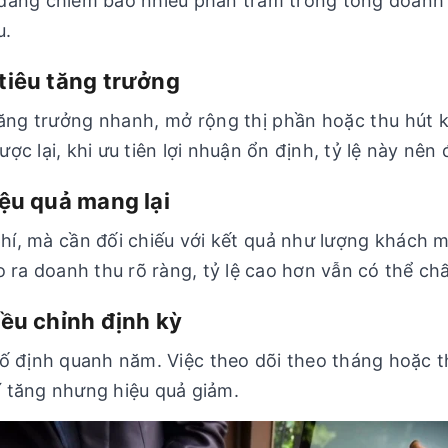
đang chiếm bao nhiêu phần trăm trong tổng doanh 
u.
tiêu tăng trưởng
ăng trưởng nhanh, mở rộng thị phần hoặc thu hút k
ợc lại, khi ưu tiên lợi nhuận ổn định, tỷ lệ này nên
iệu quả mang lại
hí, mà cần đối chiếu với kết quả như lượng khách m
o ra doanh thu rõ ràng, tỷ lệ cao hơn vẫn có thể c
iều chỉnh định kỳ
ố định quanh năm. Việc theo dõi theo tháng hoặc t
hí tăng nhưng hiệu quả giảm.