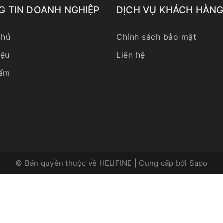
G TIN DOANH NGHIỆP
DỊCH VỤ KHÁCH HÀN
chủ
Chính sách bảo mật
iệu
Liên hệ
hẩm
© Bản quyền thuộc về
HELIFINE
|
Cung cấp bởi
Sapo