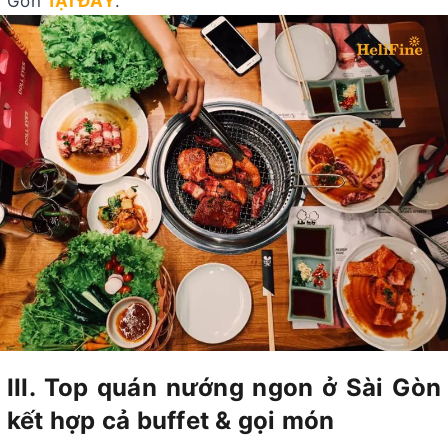
Gòn
TẠI ĐÂY
.
III. Top quán nướng ngon ở Sài Gòn
kết hợp cả buffet & gọi món