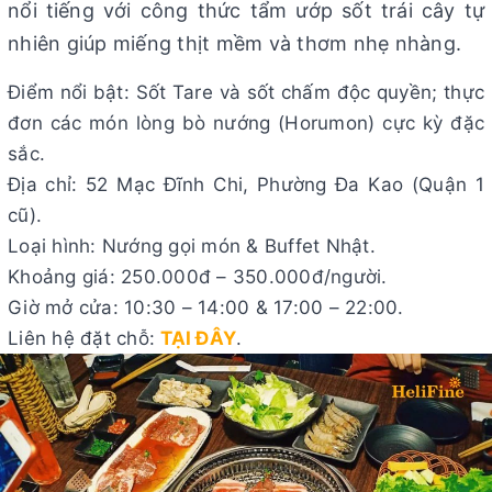
nổi tiếng với công thức tẩm ướp sốt trái cây tự
nhiên giúp miếng thịt mềm và thơm nhẹ nhàng.
Điểm nổi bật: Sốt Tare và sốt chấm độc quyền; thực
đơn các món lòng bò nướng (Horumon) cực kỳ đặc
sắc.
Địa chỉ: 52 Mạc Đĩnh Chi, Phường Đa Kao (Quận 1
cũ).
Loại hình: Nướng gọi món & Buffet Nhật.
Khoảng giá: 250.000đ – 350.000đ/người.
Giờ mở cửa: 10:30 – 14:00 & 17:00 – 22:00.
Liên hệ đặt chỗ:
TẠI ĐÂY
.