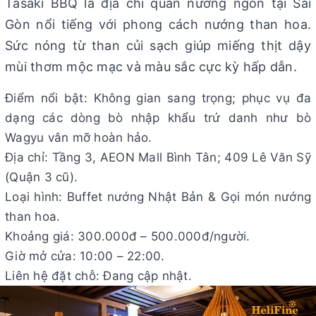
Tasaki BBQ là địa chỉ quán nướng ngon tại Sài
Gòn nổi tiếng với phong cách nướng than hoa.
Sức nóng từ than củi sạch giúp miếng thịt dậy
mùi thơm mộc mạc và màu sắc cực kỳ hấp dẫn.
Điểm nổi bật: Không gian sang trọng; phục vụ đa
dạng các dòng bò nhập khẩu trứ danh như bò
Wagyu vân mỡ hoàn hảo.
Địa chỉ: Tầng 3, AEON Mall Bình Tân; 409 Lê Văn Sỹ
(Quận 3 cũ).
Loại hình: Buffet nướng Nhật Bản & Gọi món nướng
than hoa.
Khoảng giá: 300.000đ – 500.000đ/người.
Giờ mở cửa: 10:00 – 22:00.
Liên hệ đặt chỗ: Đang cập nhật.