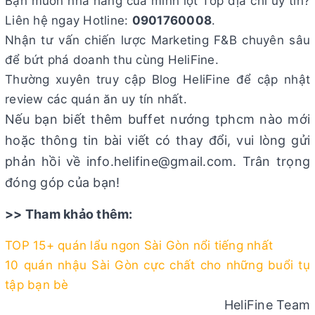
Bạn muốn nhà hàng của mình lọt Top địa chỉ uy tín?
Liên hệ ngay Hotline:
0901760008
.
Nhận tư vấn chiến lược Marketing F&B chuyên sâu
để bứt phá doanh thu cùng HeliFine.
Thường xuyên truy cập Blog HeliFine để cập nhật
review các quán ăn uy tín nhất.
Nếu bạn biết thêm buffet nướng tphcm nào mới
hoặc thông tin bài viết có thay đổi, vui lòng gửi
phản hồi về info.helifine@gmail.com. Trân trọng
đóng góp của bạn!
>> Tham khảo thêm:
TOP 15+ quán lẩu ngon Sài Gòn nổi tiếng nhất
10 quán nhậu Sài Gòn cực chất cho những buổi tụ
tập bạn bè
HeliFine Team