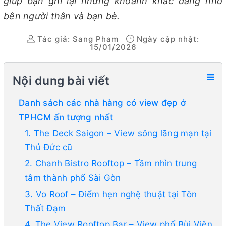
giúp bạn ghi lại những khoảnh khắc đáng nhớ
bên người thân và bạn bè.
Tác giả:
Sang Pham
Ngày cập nhật:
15/01/2026
Nội dung bài viết
Danh sách các nhà hàng có view đẹp ở
TPHCM ấn tượng nhất
1. The Deck Saigon – View sông lãng mạn tại
Thủ Đức cũ
2. Chanh Bistro Rooftop – Tầm nhìn trung
tâm thành phố Sài Gòn
3. Vo Roof – Điểm hẹn nghệ thuật tại Tôn
Thất Đạm
4. The View Rooftop Bar – View phố Bùi Viện