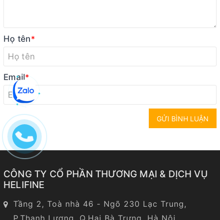
Họ tên
*
Email
*
GỬI BÌNH LUẬN
CÔNG TY CỔ PHẦN THƯƠNG MẠI & DỊCH VỤ
HELIFINE
Tầng 2, Toà nhà 46 - Ngõ 230 Lạc Trung,
P.Thanh Lương, Q.Hai Bà Trưng, Hà Nội.